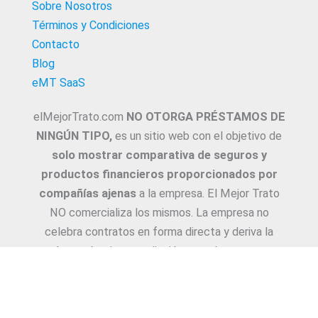
Sobre Nosotros
Términos y Condiciones
Contacto
Blog
eMT SaaS
elMejorTrato.com
NO OTORGA PRÉSTAMOS DE
NINGÚN TIPO,
es un sitio web con el objetivo de
solo mostrar comparativa de seguros y
productos financieros proporcionados por
compañías ajenas
a la empresa. El Mejor Trato
NO comercializa los mismos. La empresa no
celebra contratos en forma directa y deriva la
Asesoría e intermediación a productores y
asesores. La información suministrada sobre
ejemplos de cotizaciones, coberturas, exclusiones,
requisitos y/o consejos, son proporcionadas por