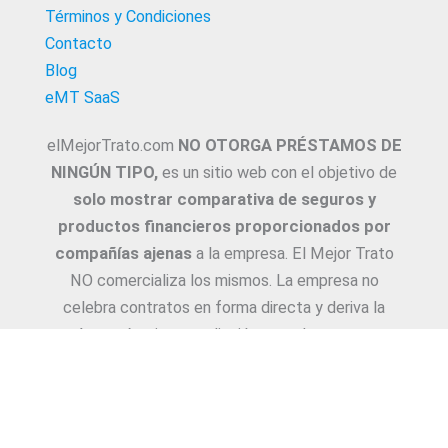
Términos y Condiciones
Contacto
Blog
eMT SaaS
elMejorTrato.com
NO OTORGA PRÉSTAMOS DE
NINGÚN TIPO,
es un sitio web con el objetivo de
solo mostrar comparativa de seguros y
productos financieros proporcionados por
compañías ajenas
a la empresa. El Mejor Trato
NO comercializa los mismos. La empresa no
celebra contratos en forma directa y deriva la
Asesoría e intermediación a productores y
asesores. La información suministrada sobre
ejemplos de cotizaciones, coberturas, exclusiones,
requisitos y/o consejos, son proporcionadas por
las diferentes compañías. Corresponde y