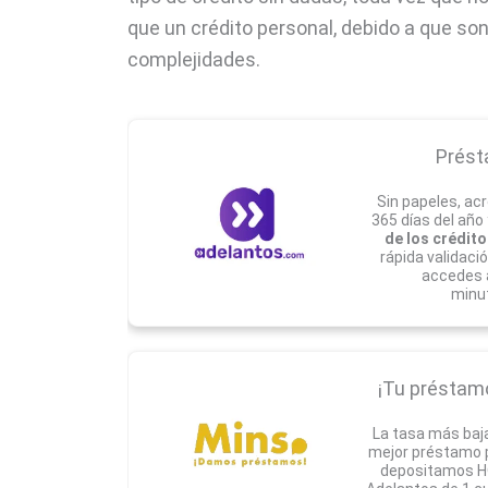
que un crédito personal, debido a que so
complejidades.
Prést
Sin papeles, acr
365 días del año
de los crédito
rápida validaci
accedes 
minu
¡Tu préstamo 
La tasa más baj
mejor préstamo pa
depositamos HO