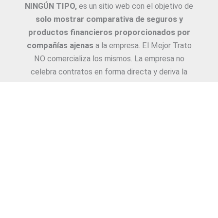
NINGÚN TIPO,
es un sitio web con el objetivo de
solo mostrar comparativa de seguros y
productos financieros proporcionados por
compañías ajenas
a la empresa. El Mejor Trato
NO comercializa los mismos. La empresa no
celebra contratos en forma directa y deriva la
Asesoría e intermediación a productores y
asesores. La información suministrada sobre
ejemplos de cotizaciones, coberturas, exclusiones,
requisitos y/o consejos, son proporcionadas por
las diferentes compañías. Corresponde y
recomendamos adecuarlas a cada caso en
particular y a medida.