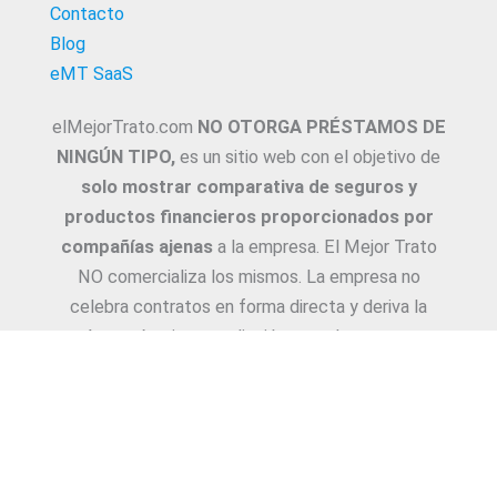
Contacto
Blog
eMT SaaS
elMejorTrato.com
NO OTORGA PRÉSTAMOS DE
NINGÚN TIPO,
es un sitio web con el objetivo de
solo mostrar comparativa de seguros y
productos financieros proporcionados por
compañías ajenas
a la empresa. El Mejor Trato
NO comercializa los mismos. La empresa no
celebra contratos en forma directa y deriva la
Asesoría e intermediación a productores y
asesores. La información suministrada sobre
ejemplos de cotizaciones, coberturas, exclusiones,
requisitos y/o consejos, son proporcionadas por
las diferentes compañías. Corresponde y
recomendamos adecuarlas a cada caso en