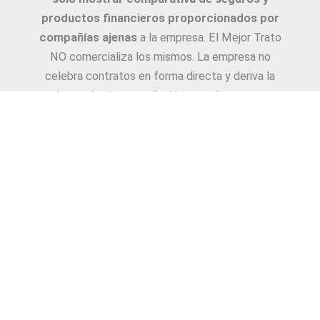
productos financieros proporcionados por
compañías ajenas
a la empresa. El Mejor Trato
NO comercializa los mismos. La empresa no
celebra contratos en forma directa y deriva la
Asesoría e intermediación a productores y
asesores. La información suministrada sobre
ejemplos de cotizaciones, coberturas, exclusiones,
requisitos y/o consejos, son proporcionadas por
las diferentes compañías. Corresponde y
recomendamos adecuarlas a cada caso en
particular y a medida.
Copyright © 2026
El Mejor Trato