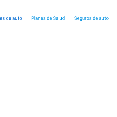
es de auto
Planes de Salud
Seguros de auto
 Sur: Calcule y Compare Online!
dadanos tienen la posibilidad de encontrar infinitas