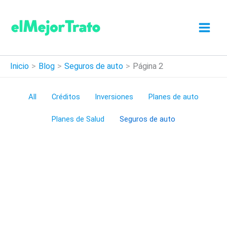
Ir
al
contenido
Inicio
Blog
Seguros de auto
Página 2
Filter
All
Créditos
Inversiones
Planes de auto
posts
Planes de Salud
Seguros de auto
by
category