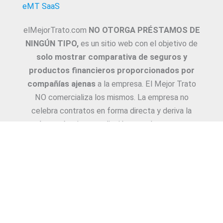
eMT SaaS
elMejorTrato.com
NO OTORGA PRÉSTAMOS DE
NINGÚN TIPO,
es un sitio web con el objetivo de
solo mostrar comparativa de seguros y
productos financieros proporcionados por
compañías ajenas
a la empresa. El Mejor Trato
NO comercializa los mismos. La empresa no
celebra contratos en forma directa y deriva la
Asesoría e intermediación a productores y
asesores. La información suministrada sobre
ejemplos de cotizaciones, coberturas, exclusiones,
requisitos y/o consejos, son proporcionadas por
las diferentes compañías. Corresponde y
recomendamos adecuarlas a cada caso en
particular y a medida.