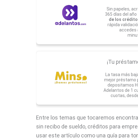
Sin papeles, acr
365 días del año
de los crédito
rápida validaci
accedes 
minu
¡Tu préstamo 
La tasa más baj
mejor préstamo pa
depositamos HO
Adelantos de 1 c
cuotas, desde
Entre los temas que tocaremos encontram
sin recibo de sueldo, créditos para em
usar este artículo como una guía para t