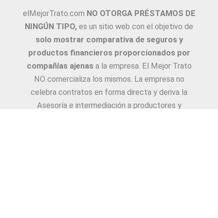
elMejorTrato.com
NO OTORGA PRÉSTAMOS DE
NINGÚN TIPO,
es un sitio web con el objetivo de
solo mostrar comparativa de seguros y
productos financieros proporcionados por
compañías ajenas
a la empresa. El Mejor Trato
NO comercializa los mismos. La empresa no
celebra contratos en forma directa y deriva la
Asesoría e intermediación a productores y
asesores. La información suministrada sobre
ejemplos de cotizaciones, coberturas, exclusiones,
requisitos y/o consejos, son proporcionadas por
las diferentes compañías. Corresponde y
recomendamos adecuarlas a cada caso en
particular y a medida.