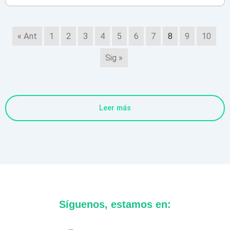
« Ant
1
2
3
4
5
6
7
8
9
10
Sig »
Leer más
Síguenos, estamos en: