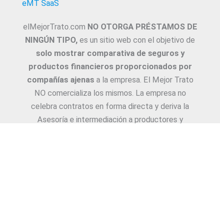
eMT SaaS
elMejorTrato.com
NO OTORGA PRÉSTAMOS DE
NINGÚN TIPO,
es un sitio web con el objetivo de
solo mostrar comparativa de seguros y
productos financieros proporcionados por
compañías ajenas
a la empresa. El Mejor Trato
NO comercializa los mismos. La empresa no
celebra contratos en forma directa y deriva la
Asesoría e intermediación a productores y
asesores. La información suministrada sobre
ejemplos de cotizaciones, coberturas, exclusiones,
requisitos y/o consejos, son proporcionadas por
las diferentes compañías. Corresponde y
recomendamos adecuarlas a cada caso en
particular y a medida.