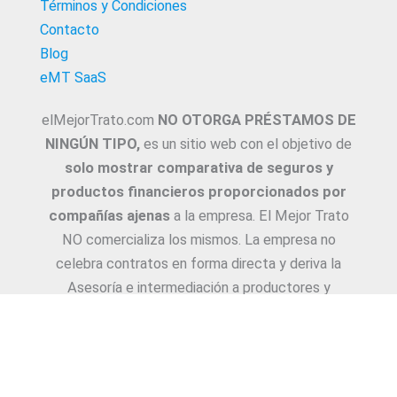
Términos y Condiciones
Contacto
Blog
eMT SaaS
elMejorTrato.com
NO OTORGA PRÉSTAMOS DE
NINGÚN TIPO,
es un sitio web con el objetivo de
solo mostrar comparativa de seguros y
productos financieros proporcionados por
compañías ajenas
a la empresa. El Mejor Trato
NO comercializa los mismos. La empresa no
celebra contratos en forma directa y deriva la
Asesoría e intermediación a productores y
asesores. La información suministrada sobre
ejemplos de cotizaciones, coberturas, exclusiones,
requisitos y/o consejos, son proporcionadas por
las diferentes compañías. Corresponde y