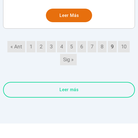
Leer Más
« Ant
1
2
3
4
5
6
7
8
9
10
Sig »
Leer más