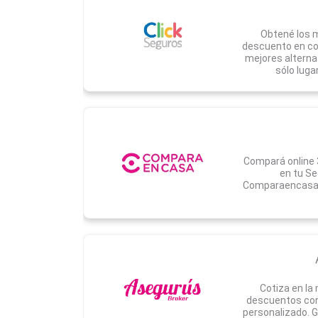
Obtené los m
descuento en cob
mejores alterna
sólo luga
Compará online 
en tu Se
Comparaencasa.
Cotiza en la
descuentos con
personalizado. G