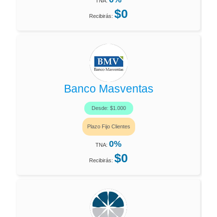
TNA:
$0
Recibirás:
Banco Masventas
Desde: $1.000
Plazo Fijo Clientes
0%
TNA:
$0
Recibirás: