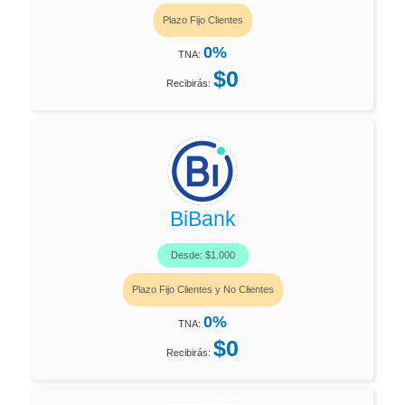
Plazo Fijo Clientes
0%
TNA:
$0
Recibirás:
BiBank
Desde: $1.000
Plazo Fijo Clientes y No Clientes
0%
TNA:
$0
Recibirás: