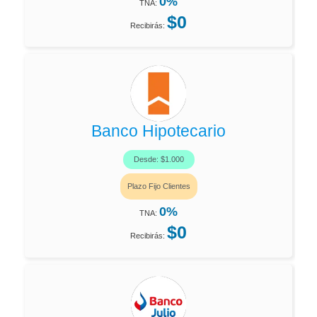
0%
TNA:
$0
Recibirás:
Banco Hipotecario
Desde: $1.000
Plazo Fijo Clientes
0%
TNA:
$0
Recibirás: