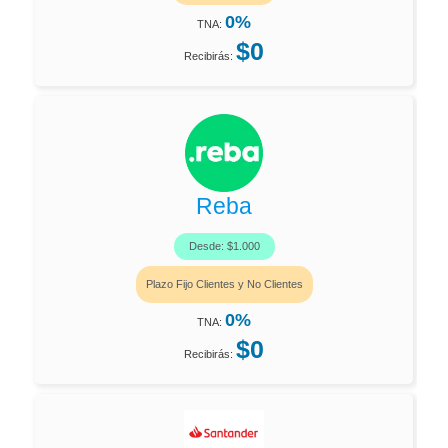
0%
TNA:
$0
Recibirás:
Reba
Desde: $1.000
Plazo Fijo Clientes y No Clientes
0%
TNA:
$0
Recibirás: