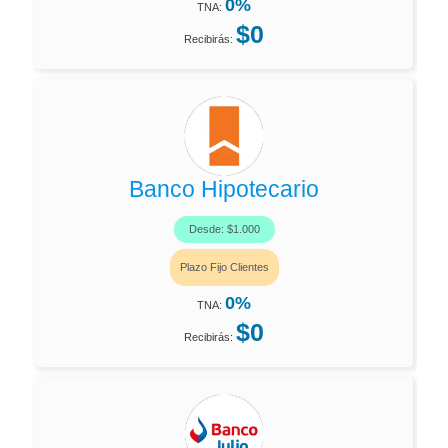
0%
TNA:
$0
Recibirás:
Banco Hipotecario
Desde: $1.000
Plazo Fijo Clientes
0%
TNA:
$0
Recibirás: