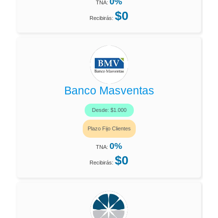
0%
TNA:
$0
Recibirás:
Banco Masventas
Desde: $1.000
Plazo Fijo Clientes
0%
TNA:
$0
Recibirás: