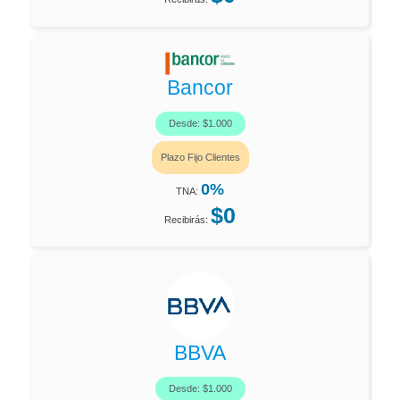
Bancor
Desde: $1.000
Plazo Fijo Clientes
0%
TNA:
$0
Recibirás:
BBVA
Desde: $1.000