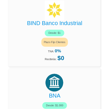
BIND Banco Industrial
Desde: $1
Plazo Fijo Clientes
0%
TNA:
$0
Recibirás:
BNA
Desde: $1.000