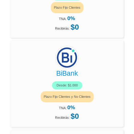
Plazo Fijo Clientes
0%
TNA:
$0
Recibirás:
BiBank
Desde: $1.000
Plazo Fijo Clientes y No Clientes
0%
TNA:
$0
Recibirás: