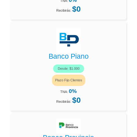
TNA:
$0
Recibirás:
Banco Piano
Desde: $1.000
Plazo Fijo Clientes
0%
TNA:
$0
Recibirás: