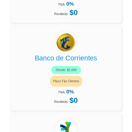
0%
TNA:
$0
Recibirás:
Banco de Corrientes
Desde: $1.000
Plazo Fijo Clientes
0%
TNA:
$0
Recibirás: