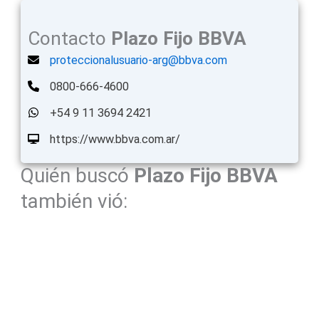
Contacto
Plazo Fijo
BBVA
proteccionalusuario-arg@bbva.com
0800-666-4600
+54 9 11 3694 2421
https://www.bbva.com.ar/
Quién buscó
Plazo Fijo
BBVA
también vió: