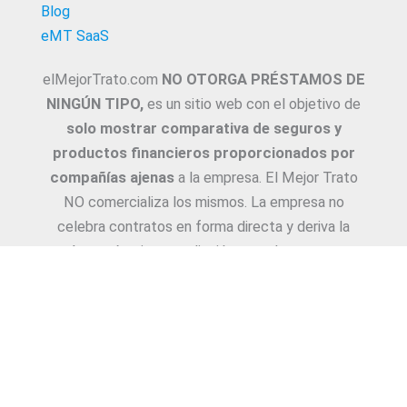
Blog
eMT SaaS
elMejorTrato.com
NO OTORGA PRÉSTAMOS DE
NINGÚN TIPO,
es un sitio web con el objetivo de
solo mostrar comparativa de seguros y
productos financieros proporcionados por
compañías ajenas
a la empresa. El Mejor Trato
NO comercializa los mismos. La empresa no
celebra contratos en forma directa y deriva la
Asesoría e intermediación a productores y
asesores. La información suministrada sobre
ejemplos de cotizaciones, coberturas, exclusiones,
requisitos y/o consejos, son proporcionadas por
las diferentes compañías. Corresponde y
recomendamos adecuarlas a cada caso en
particular y a medida.