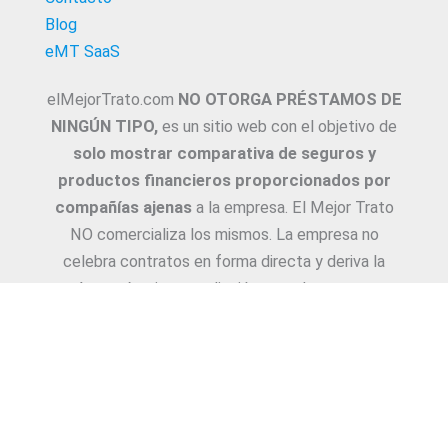
Blog
eMT SaaS
elMejorTrato.com
NO OTORGA PRÉSTAMOS DE
NINGÚN TIPO,
es un sitio web con el objetivo de
solo mostrar comparativa de seguros y
productos financieros proporcionados por
compañías ajenas
a la empresa. El Mejor Trato
NO comercializa los mismos. La empresa no
celebra contratos en forma directa y deriva la
Asesoría e intermediación a productores y
asesores. La información suministrada sobre
ejemplos de cotizaciones, coberturas, exclusiones,
requisitos y/o consejos, son proporcionadas por
las diferentes compañías. Corresponde y
recomendamos adecuarlas a cada caso en