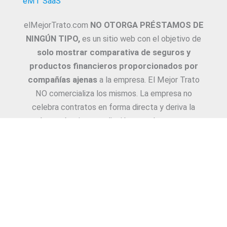
eMT SaaS
elMejorTrato.com
NO OTORGA PRÉSTAMOS DE
NINGÚN TIPO,
es un sitio web con el objetivo de
solo mostrar comparativa de seguros y
productos financieros proporcionados por
compañías ajenas
a la empresa. El Mejor Trato
NO comercializa los mismos. La empresa no
celebra contratos en forma directa y deriva la
Asesoría e intermediación a productores y
asesores. La información suministrada sobre
ejemplos de cotizaciones, coberturas, exclusiones,
requisitos y/o consejos, son proporcionadas por
las diferentes compañías. Corresponde y
recomendamos adecuarlas a cada caso en
particular y a medida.